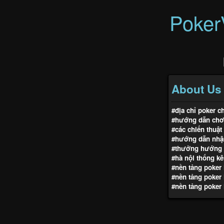
Poke
About Us
#địa chỉ poker c
#hướng dẫn chơi
#các chiến thuật
#hướng dẫn nhậ
#thưởng hướng 
#hà nội thống kê
#nền tảng poker 
#nền tảng poker
#nền tảng poker