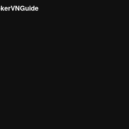
kerVNGuide