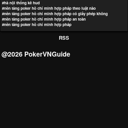
#hà nội thống kê hud
#nền tảng poker hồ chí minh hợp pháp theo luật nào
#nền tảng poker hồ chí minh hợp pháp có giấy phép không
#nền tảng poker hồ chí minh hợp pháp an toàn
#nền tảng poker hồ chí minh hợp pháp
RSS
@2026 PokerVNGuide