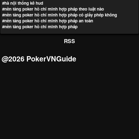
#hà nội thống kê hud
#nền tảng poker hồ chí minh hợp pháp theo luật nào
#nền tảng poker hồ chí minh hợp pháp có giấy phép không
#nền tảng poker hồ chí minh hợp pháp an toàn
#nền tảng poker hồ chí minh hợp pháp
RSS
@2026 PokerVNGuide