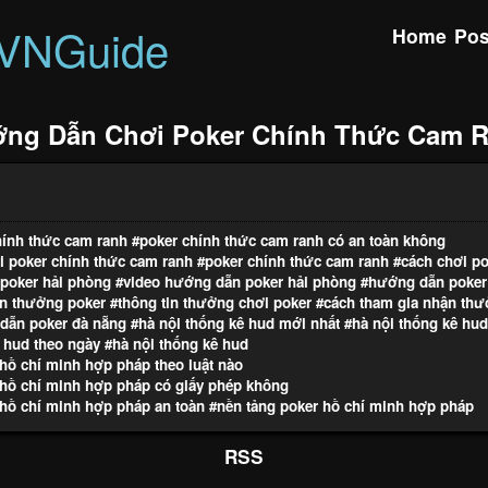
rVNGuide
Home
Pos
ng Dẫn Chơi Poker Chính Thức Cam 
hính thức cam ranh
#poker chính thức cam ranh có an toàn không
 poker chính thức cam ranh
#poker chính thức cam ranh
#cách chơi po
 poker hải phòng
#video hướng dẫn poker hải phòng
#hướng dẫn poker
n thưởng poker
#thông tin thưởng chơi poker
#cách tham gia nhận thư
dẫn poker đà nẵng
#hà nội thống kê hud mới nhất
#hà nội thống kê hud 
 hud theo ngày
#hà nội thống kê hud
hồ chí minh hợp pháp theo luật nào
 hồ chí minh hợp pháp có giấy phép không
 hồ chí minh hợp pháp an toàn
#nền tảng poker hồ chí minh hợp pháp
RSS