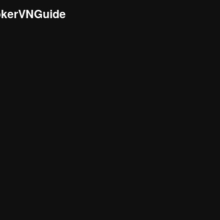
kerVNGuide