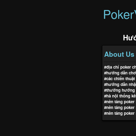
Poke
Hướ
About Us
#địa chỉ poker c
#hướng dẫn chơi
#các chiến thuật
#hướng dẫn nhậ
#thưởng hướng 
#hà nội thống kê
#nền tảng poker 
#nền tảng poker
#nền tảng poker