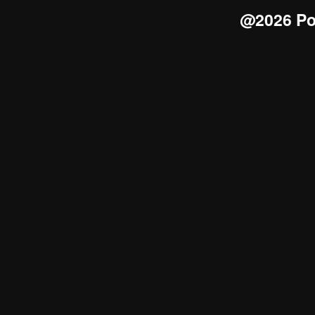
@2026 Po