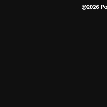
@2026 Po