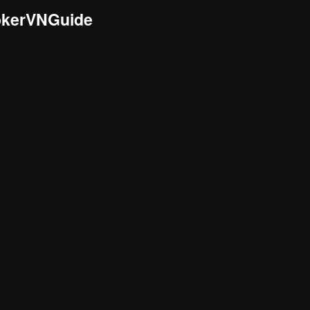
kerVNGuide