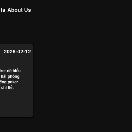
ts
About Us
2026-02-12
ker dễ hiểu
 hải phòng
ởng poker
chi tiết