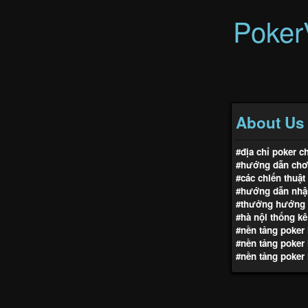
Poke
About Us
#địa chỉ poker c
#hướng dẫn chơi
#các chiến thuật
#hướng dẫn nhậ
#thưởng hướng 
#hà nội thống kê
#nền tảng poker 
#nền tảng poker
#nền tảng poker