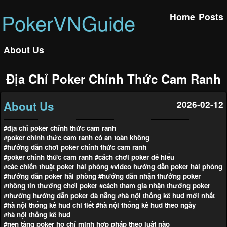
PokerVNGuide
Home
Posts
About Us
Địa Chỉ Poker Chính Thức Cam Ranh
About Us
2026-02-12
#địa chỉ poker chính thức cam ranh
#poker chính thức cam ranh có an toàn không
#hướng dẫn chơi poker chính thức cam ranh
#poker chính thức cam ranh
#cách chơi poker dễ hiểu
#các chiến thuật poker hải phòng
#video hướng dẫn poker hải phòng
#hướng dẫn poker hải phòng
#hướng dẫn nhận thưởng poker
#thông tin thưởng chơi poker
#cách tham gia nhận thưởng poker
#thưởng hướng dẫn poker đà nẵng
#hà nội thống kê hud mới nhất
#hà nội thống kê hud chi tiết
#hà nội thống kê hud theo ngày
#hà nội thống kê hud
#nền tảng poker hồ chí minh hợp pháp theo luật nào