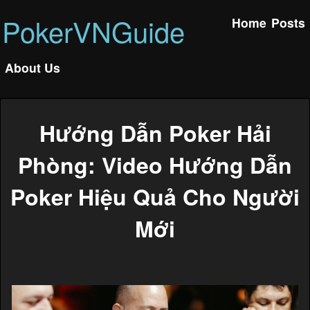
PokerVNGuide
Home
Posts
About Us
Hướng Dẫn Poker Hải
Phòng: Video Hướng Dẫn
Poker Hiệu Quả Cho Người
Mới