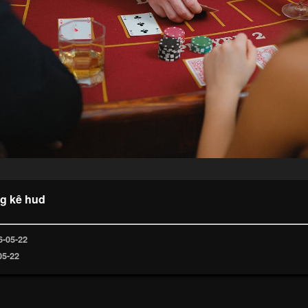
ng kê hud
6-05-22
05-22