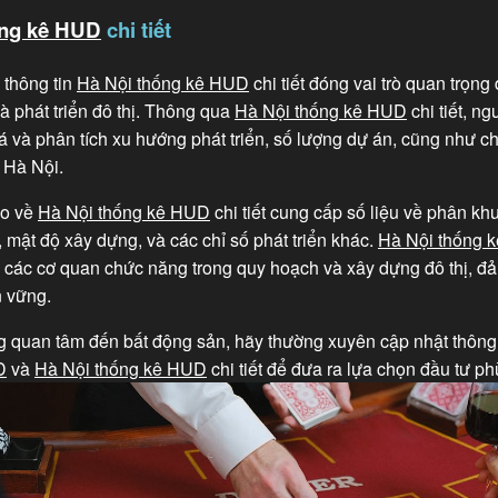
ống kê HUD
chi tiết
 thông tin
Hà Nội thống kê HUD
chi tiết đóng vai trò quan trọng 
à phát triển đô thị. Thông qua
Hà Nội thống kê HUD
chi tiết, n
 và phân tích xu hướng phát triển, số lượng dự án, cũng như c
 Hà Nội.
áo về
Hà Nội thống kê HUD
chi tiết cung cấp số liệu về phân kh
 mật độ xây dựng, và các chỉ số phát triển khác.
Hà Nội thống 
rợ các cơ quan chức năng trong quy hoạch và xây dựng đô thị, đ
n vững.
 quan tâm đến bất động sản, hãy thường xuyên cập nhật thông 
D
và
Hà Nội thống kê HUD
chi tiết để đưa ra lựa chọn đầu tư ph