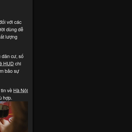
đối với các
gười dùng dễ
hất lượng
u dân cư, số
kê HUD
chi
ảm bảo sự
tin về
Hà Nội
ù hợp.