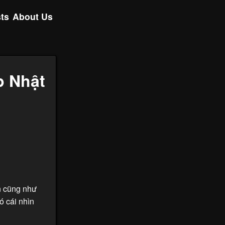
ts
About Us
p Nhật
n cũng như
ó cái nhìn