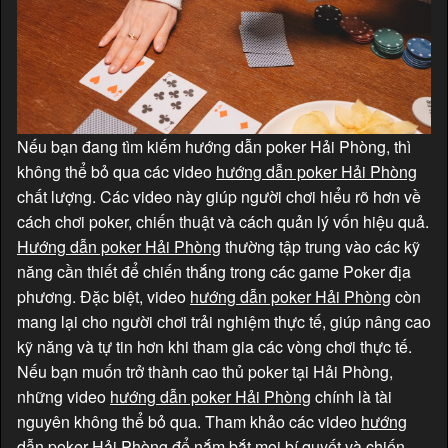
Nếu bạn đang tìm kiếm hướng dẫn poker Hải Phòng, thì
không thể bỏ qua các video
hướng dẫn poker Hải Phòng
chất lượng. Các video này giúp người chơi hiểu rõ hơn về
cách chơi poker, chiến thuật và cách quản lý vốn hiệu quả.
Hướng dẫn poker Hải Phòng
thường tập trung vào các kỹ
năng cần thiết để chiến thắng trong các game Poker địa
phương. Đặc biệt, video
hướng dẫn poker Hải Phòng
còn
mang lại cho người chơi trải nghiệm thực tế, giúp nâng cao
kỹ năng và tự tin hơn khi tham gia các vòng chơi thực tế.
Nếu bạn muốn trở thành cao thủ poker tại Hải Phòng,
những video
hướng dẫn poker Hải Phòng
chính là tài
nguyên không thể bỏ qua. Tham khảo các video
hướng
dẫn poker Hải Phòng
để nắm bắt mọi bí quyết và chiến