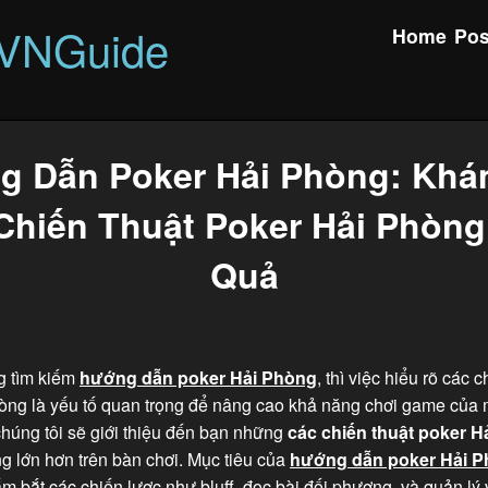
rVNGuide
Home
Pos
g Dẫn Poker Hải Phòng: Khá
Chiến Thuật Poker Hải Phòng
Quả
g tìm kiếm
hướng dẫn poker Hải Phòng
, thì việc hiểu rõ các c
òng là yếu tố quan trọng để nâng cao khả năng chơi game của 
 chúng tôi sẽ giới thiệu đến bạn những
các chiến thuật poker H
g lớn hơn trên bàn chơi. Mục tiêu của
hướng dẫn poker Hải 
m bắt các chiến lược như bluff, đọc bài đối phương, và quản lý