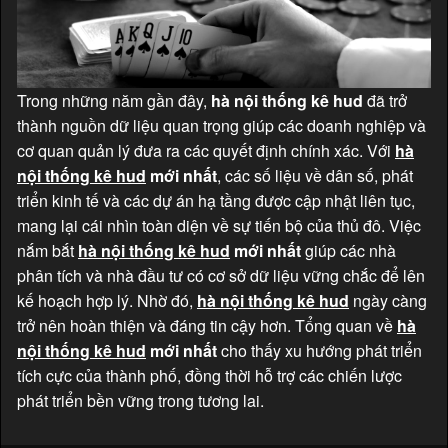
Trong những năm gần đây,
hà nội thống kê hud
đã trở
thành nguồn dữ liệu quan trọng giúp các doanh nghiệp và
cơ quan quản lý đưa ra các quyết định chính xác. Với
hà
nội thống kê hud
mới nhất
, các số liệu về dân số, phát
triển kinh tế và các dự án hạ tầng được cập nhật liên tục,
mang lại cái nhìn toàn diện về sự tiến bộ của thủ đô. Việc
nắm bắt
hà nội thống kê hud
mới nhất
giúp các nhà
phân tích và nhà đầu tư có cơ sở dữ liệu vững chắc để lên
kế hoạch hợp lý. Nhờ đó,
hà nội thống kê hud
ngày càng
trở nên hoàn thiện và đáng tin cậy hơn. Tổng quan về
hà
nội thống kê hud
mới nhất
cho thấy xu hướng phát triển
tích cực của thành phố, đồng thời hỗ trợ các chiến lược
phát triển bền vững trong tương lai.